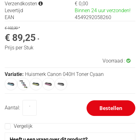
Xerox
Verzendkosten
€ 0,00
Labeltapes
Levertijd
Binnen 24 uur verzonden!
EAN
4549292058260
€ 102,30
*
€ 89,25
*
Prijs per Stuk
Voorraad :
Variatie:
Huismerk Canon 040H Toner Cyaan
Bestellen
Aantal:
Vergelijk
Heeft u een vraag over dit product?