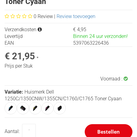
Toner Cyaan
Xerox
Labeltapes
0
Review |
Review toevoegen
Verzendkosten
€ 4,95
Levertijd
Binnen 24 uur verzonden!
EAN
5397063226436
€ 21,95
*
Prijs per Stuk
Voorraad :
Variatie:
Huismerk Dell
1250C/1350CNW/1355CN/C1760/C1765 Toner Cyaan
Bestellen
Aantal: